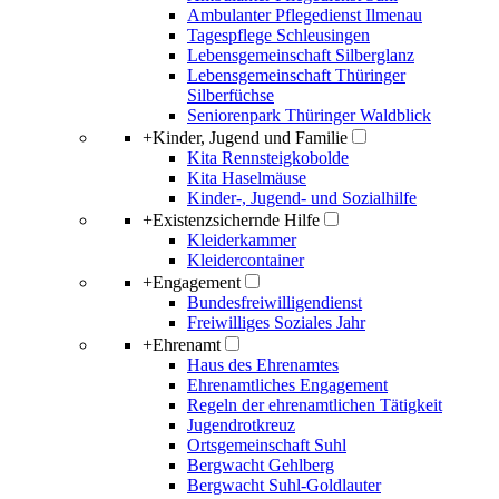
Ambulanter Pflegedienst Ilmenau
Tagespflege Schleusingen
Lebensgemeinschaft Silberglanz
Lebensgemeinschaft Thüringer
Silberfüchse
Seniorenpark Thüringer Waldblick
+
Kinder, Jugend und Familie
Kita Rennsteigkobolde
Kita Haselmäuse
Kinder-, Jugend- und Sozialhilfe
+
Existenzsichernde Hilfe
Kleiderkammer
Kleidercontainer
+
Engagement
Bundesfreiwilligendienst
Freiwilliges Soziales Jahr
+
Ehrenamt
Haus des Ehrenamtes
Ehrenamtliches Engagement
Regeln der ehrenamtlichen Tätigkeit
Jugendrotkreuz
Ortsgemeinschaft Suhl
Bergwacht Gehlberg
Bergwacht Suhl-Goldlauter