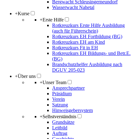
Bergwacht Schleusingerneundorf
Wasserwacht Nahetal
+
Kurse
+
Erste Hilfe
Rotkreuzkurs Erste Hilfe Ausbildung
(auch für Führerschein)
Rotkreuzkurs EH Fortbildung (BG)
Rotkreuzkurs EH am Kind
Rotkreuzkurs Fit in EH
Rotkreuzkurs EH Bildungs- und Betr.E.
(BG)
Brandschutzhelfer Ausbildung nach
DGUV 205-023
+
Über uns
+
Unser Team
Ansprechpartner
Präsidium
Verein
Satzung
Hinweisgebersystem
+
Selbstverständnis
Grundsätze
Leitbild
Auftrag
Geschichte