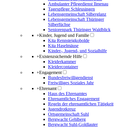
Ambulanter Pflegedienst Ilmenau
Tagespflege Schleusingen
Lebensgemeinschaft Silberglanz
Lebensgemeinschaft Thüringer
Silberfüchse
Seniorenpark Thüringer Waldblick
+
Kinder, Jugend und Familie
Kita Rennsteigkobolde
Kita Haselmäuse
Kinder-, Jugend- und Sozialhilfe
+
Existenzsichernde Hilfe
Kleiderkammer
Kleidercontainer
+
Engagement
Bundesfreiwilligendienst
Freiwilliges Soziales Jahr
+
Ehrenamt
Haus des Ehrenamtes
Ehrenamtliches Engagement
Regeln der ehrenamtlichen Tätigkeit
Jugendrotkreuz
Ortsgemeinschaft Suhl
Bergwacht Gehlberg
Bergwacht Suhl-Goldlauter