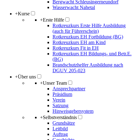
Bergwacht Schleusingerneundorf
Wasserwacht Nahetal
+
Kurse
+
Erste Hilfe
Rotkreuzkurs Erste Hilfe Ausbildung
(auch für Führerschein)
Rotkreuzkurs EH Fortbildung (BG)
Rotkreuzkurs EH am Kind
Rotkreuzkurs Fit in EH
Rotkreuzkurs EH Bildungs- und Betr.E.
(BG)
Brandschutzhelfer Ausbildung nach
DGUV 205-023
+
Über uns
+
Unser Team
Ansprechpartner
Präsidium
Verein
Satzung
Hinweisgebersystem
+
Selbstverständnis
Grundsätze
Leitbild
Auftrag
Geschichte