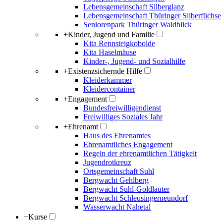
Lebensgemeinschaft Silberglanz
Lebensgemeinschaft Thüringer Silberfüchse
Seniorenpark Thüringer Waldblick
+
Kinder, Jugend und Familie
Kita Rennsteigkobolde
Kita Haselmäuse
Kinder-, Jugend- und Sozialhilfe
+
Existenzsichernde Hilfe
Kleiderkammer
Kleidercontainer
+
Engagement
Bundesfreiwilligendienst
Freiwilliges Soziales Jahr
+
Ehrenamt
Haus des Ehrenamtes
Ehrenamtliches Engagement
Regeln der ehrenamtlichen Tätigkeit
Jugendrotkreuz
Ortsgemeinschaft Suhl
Bergwacht Gehlberg
Bergwacht Suhl-Goldlauter
Bergwacht Schleusingerneundorf
Wasserwacht Nahetal
+
Kurse