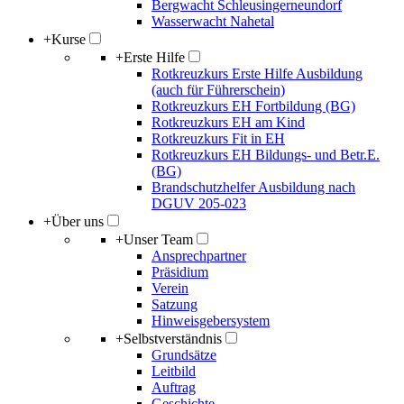
Bergwacht Schleusingerneundorf
Wasserwacht Nahetal
+
Kurse
+
Erste Hilfe
Rotkreuzkurs Erste Hilfe Ausbildung
(auch für Führerschein)
Rotkreuzkurs EH Fortbildung (BG)
Rotkreuzkurs EH am Kind
Rotkreuzkurs Fit in EH
Rotkreuzkurs EH Bildungs- und Betr.E.
(BG)
Brandschutzhelfer Ausbildung nach
DGUV 205-023
+
Über uns
+
Unser Team
Ansprechpartner
Präsidium
Verein
Satzung
Hinweisgebersystem
+
Selbstverständnis
Grundsätze
Leitbild
Auftrag
Geschichte