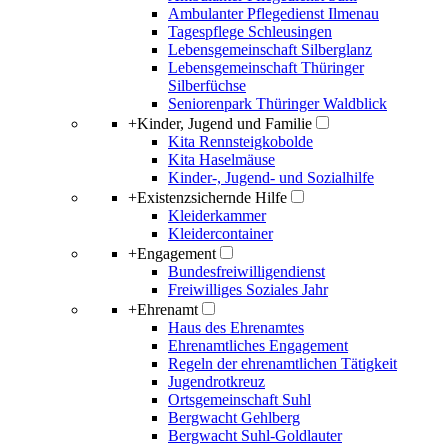
Ambulanter Pflegedienst Ilmenau
Tagespflege Schleusingen
Lebensgemeinschaft Silberglanz
Lebensgemeinschaft Thüringer
Silberfüchse
Seniorenpark Thüringer Waldblick
+
Kinder, Jugend und Familie
Kita Rennsteigkobolde
Kita Haselmäuse
Kinder-, Jugend- und Sozialhilfe
+
Existenzsichernde Hilfe
Kleiderkammer
Kleidercontainer
+
Engagement
Bundesfreiwilligendienst
Freiwilliges Soziales Jahr
+
Ehrenamt
Haus des Ehrenamtes
Ehrenamtliches Engagement
Regeln der ehrenamtlichen Tätigkeit
Jugendrotkreuz
Ortsgemeinschaft Suhl
Bergwacht Gehlberg
Bergwacht Suhl-Goldlauter